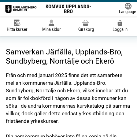
KOMVUX UPPLANDS-
BRO
Language
Powered
Hitta kurser
Mina sidor
Kurskorg
Logga in
Samverkan Järfälla, Upplands-Bro,
Sundbyberg, Norrtälje och Ekerö
Från och med januari 2025 finns det ett samarbete
mellan kommunerna Järfälla, Upplands-Bro,
Sundbyberg, Norrtälje och Ekerö, vilket innebär att du
som är folkbokförd i någon av dessa kommuner kan
söka i de andra kommunernas kurskatalog på samma
villkor, dock gäller detta endast yrkesutbildning och
fristående yrkeskurser.
Din hemkommun behöver inte få en kopia på din