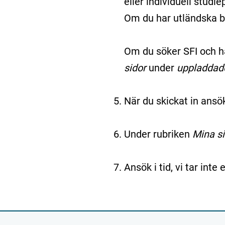
eller individuell studie
Om du har utländska b
Om du söker SFI och h
sidor
under
uppladdad
När du skickat in ansö
Under rubriken
Mina si
Ansök i tid, vi tar int