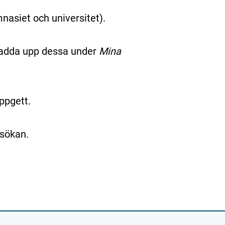
asiet och universitet).
ladda upp dessa under
Mina
uppgett.
sökan.