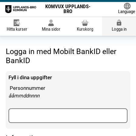
KOMVUX UPPLANDS-
BRO
Language
Powered
Hitta kurser
Mina sidor
Kurskorg
Logga in
Logga in med Mobilt BankID eller
BankID
Fyll i dina uppgifter
Personnummer
enligt följande mönster:
ååmmddnnnn