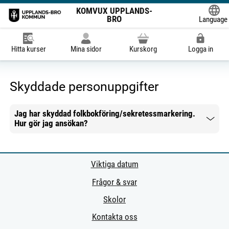
KOMVUX UPPLANDS-
BRO
Language
Powered
Hitta kurser
Mina sidor
Kurskorg
Logga in
Skyddade personuppgifter
Jag har skyddad folkbokföring/sekretessmarkering.
Hur gör jag ansökan?
Mer information
Viktiga datum
Frågor & svar
Skolor
Kontakta oss