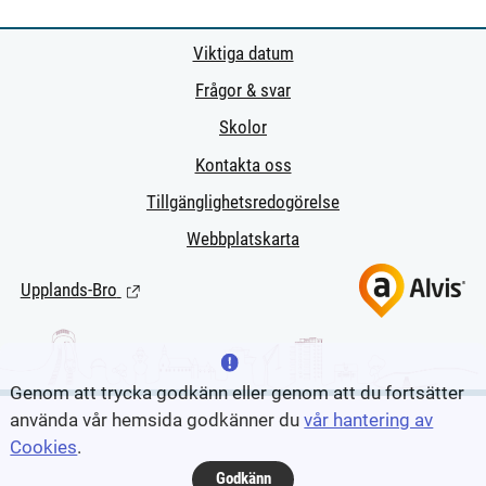
Viktiga datum
Frågor & svar
Skolor
Kontakta oss
Tillgänglighetsredogörelse
Webbplatskarta
Upplands-Bro
(Länk till extern sida.)
Genom att trycka godkänn eller genom att du fortsätter
använda vår hemsida godkänner du
vår hantering av
Cookies
.
Godkänn