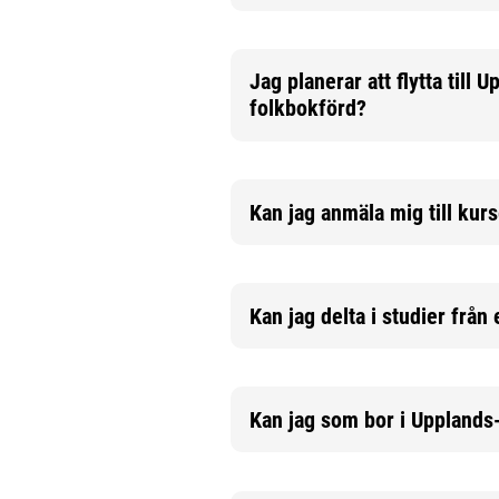
Jag planerar att flytta til
folkbokförd?
Mer information
Kan jag anmäla mig till kur
Mer information
Kan jag delta i studier från 
Mer information
Kan jag som bor i Uppland
Mer information