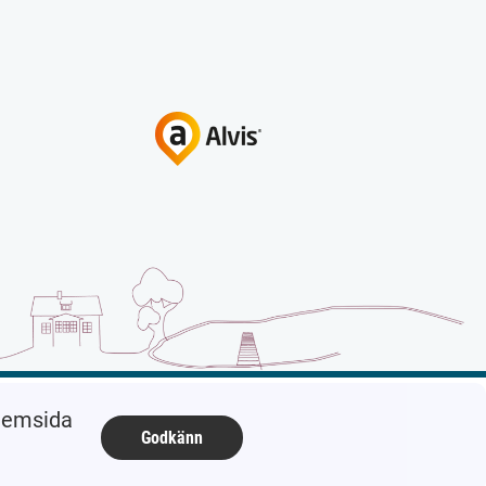
 hemsida
Godkänn