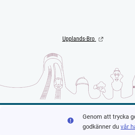
Upplands-Bro
(Länk till extern
Genom att trycka g
godkänner du
vår h