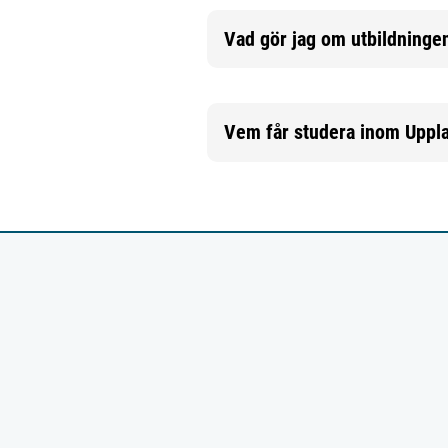
Vad gör jag om utbildningen 
Mer information
Vem får studera inom Uppl
Mer information