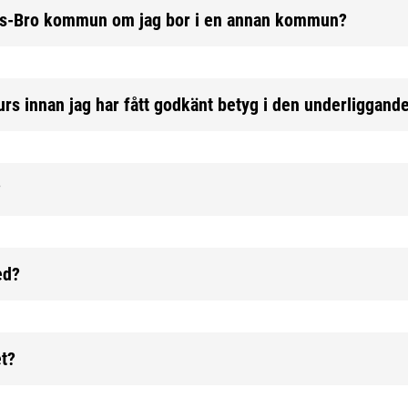
nds-Bro kommun om jag bor i en annan kommun?
kurs innan jag har fått godkänt betyg i den underliggand
?
ed?
et?