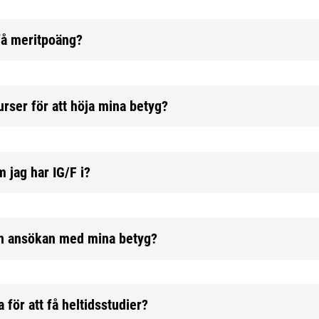
 få meritpoäng?
rser för att höja mina betyg?
 jag har IG/F i?
in ansökan med mina betyg?
för att få heltidsstudier?