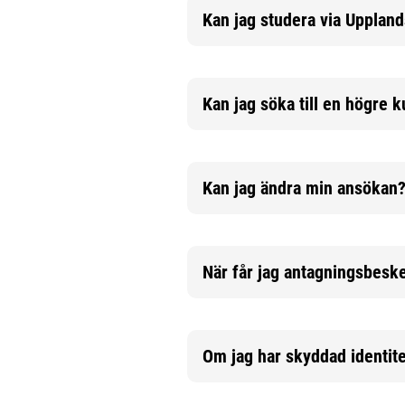
Kan jag studera via Uppla
Mer information
Kan jag söka till en högre 
Mer information
Kan jag ändra min ansökan
Mer information
När får jag antagningsbesk
Mer information
Om jag har skyddad identit
Mer information