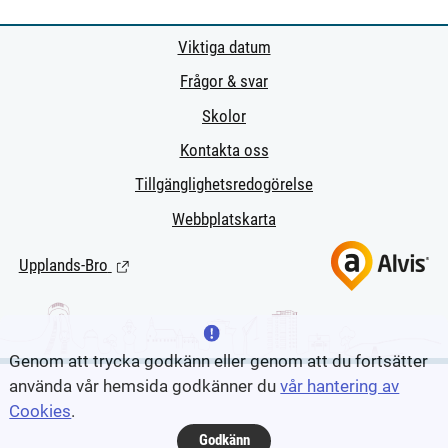
Viktiga datum
Frågor & svar
Skolor
Kontakta oss
Tillgänglighetsredogörelse
Webbplatskarta
Upplands-Bro
(Länk till extern sida.)
Genom att trycka godkänn eller genom att du fortsätter
använda vår hemsida godkänner du
vår hantering av
Cookies
.
Godkänn