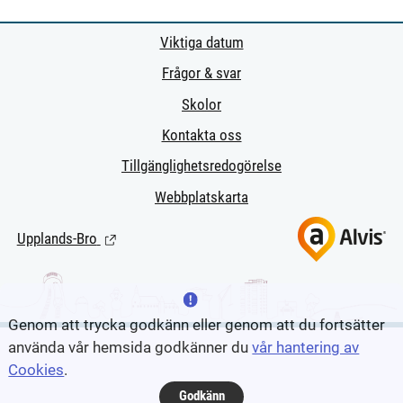
Viktiga datum
Frågor & svar
Skolor
Kontakta oss
Tillgänglighetsredogörelse
Webbplatskarta
Upplands-Bro
(Länk till extern sida.)
Genom att trycka godkänn eller genom att du fortsätter
använda vår hemsida godkänner du
vår hantering av
Cookies
.
Godkänn