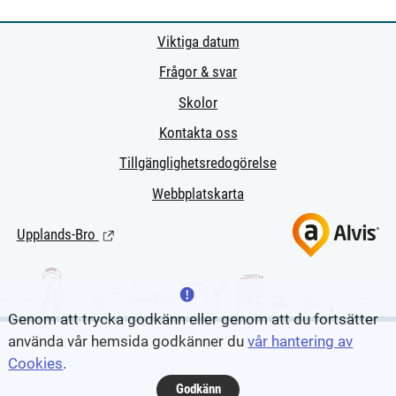
Viktiga datum
Frågor & svar
Skolor
Kontakta oss
Tillgänglighetsredogörelse
Webbplatskarta
Upplands-Bro
(Länk till extern sida.)
Genom att trycka godkänn eller genom att du fortsätter
använda vår hemsida godkänner du
vår hantering av
Cookies
.
Godkänn