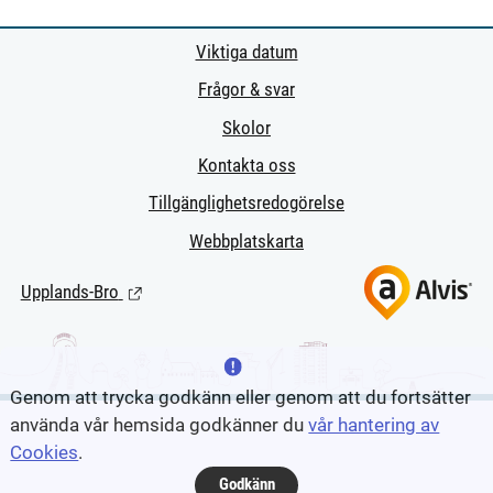
Viktiga datum
Frågor & svar
Skolor
Kontakta oss
Tillgänglighetsredogörelse
Webbplatskarta
Upplands-Bro
(Länk till extern sida.)
Genom att trycka godkänn eller genom att du fortsätter
använda vår hemsida godkänner du
vår hantering av
Cookies
.
Godkänn